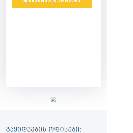
ᲒᲐᲓᲛᲝᲬᲔᲠᲔ ᲞᲠᲝᲔᲥᲢᲘ
ᲒᲐᲧᲘᲓᲕᲔᲑᲘᲡ ᲝᲤᲘᲡᲔᲑᲘ: