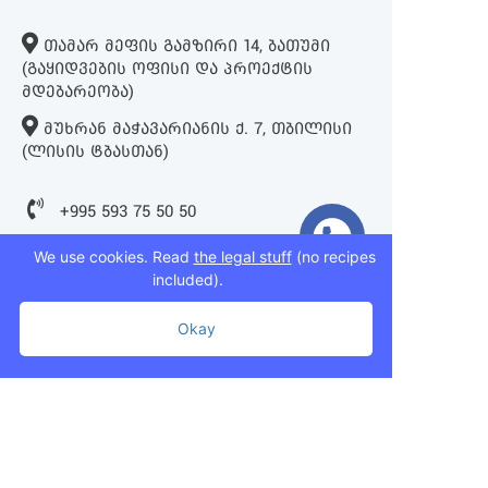
ᲗᲐᲛᲐᲠ ᲛᲔᲤᲘᲡ ᲒᲐᲛᲖᲘᲠᲘ 14, ᲑᲐᲗᲣᲛᲘ
(ᲒᲐᲧᲘᲓᲕᲔᲑᲘᲡ ᲝᲤᲘᲡᲘ ᲓᲐ ᲞᲠᲝᲔᲥᲢᲘᲡ
ᲛᲓᲔᲑᲐᲠᲔᲝᲑᲐ)
ᲛᲣᲮᲠᲐᲜ ᲛᲐᲭᲐᲕᲐᲠᲘᲐᲜᲘᲡ Ქ. 7, ᲗᲑᲘᲚᲘᲡᲘ
(ᲚᲘᲡᲘᲡ ᲢᲑᲐᲡᲗᲐᲜ)
+995 593 75 50 50
+995 593 76 50 50
We use cookies. Read
the legal stuff
(no recipes
included).
+995 593 75 50 50
Okay
info@mziurigardens.ge