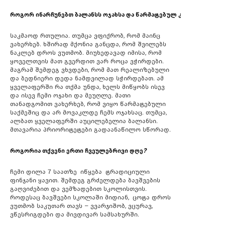
როგორ
ინარჩუნებთ
ბალანსს
ოჯახსა
და
წარმატებულ
კარიერას
შორ
საკმაოდ რთულია. თუმცა ვფიქრობ, რომ მაინც
ვახერხებ. ხშირად მქონია განცდა, რომ შვილებს
ნაკლებ დროს ვუთმობ. მიუხედავად იმისა, რომ
ყოველთვის მათ გვერდით ვარ როცა ვჭირდები.
მაგრამ შემდეგ ვხვდები, რომ მათ რეალიზებული
და ბედნიერი დედა ნამდვილად სჭირდებათ. ამ
ყველაფერში რა თქმა უნდა, ხელს მიწყობს ისევ
და ისევ ჩემი ოჯახი და მეუღლე. მათი
თანადგომით ვახერხებ, რომ ვიყო წარმატებული
საქმეშიც და არ მოვაკლდე ჩემს ოჯახსაც. თუმცა,
ალბათ ყველაფერში აუცილებელია ბალანსი.
მთავარია პრიორიტეტები გადაანაწილო სწორად.
როგორია
თქვენი
ერთი
ჩვეულებრივი
დღე
?
ჩემი დილა 7 საათზე იწყება ტრადიციული
ფინჯანი ყავით. შემდეგ გრძელდება ბავშვების
გაღვიძებით და ვემზადებით სკოლისთვის.
როდესაც ბავშვები სკოლაში მიდიან, ცოტა დროს
ვუთმობ საკუთარ თავს – ვვარჯიშობ, ვცურავ,
ვწესრიგდები და მივდივარ სამსახურში.