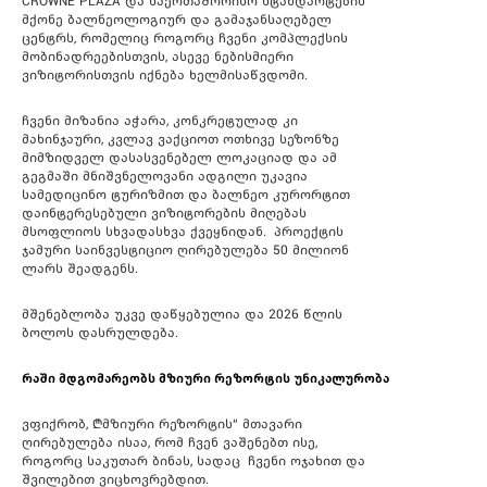
CROWNE PLAZA და საერთაშორისო სტანდარტების
მქონე ბალნეოლოგიურ და გამაჯანსაღებელ
ცენტრს, რომელიც როგორც ჩვენი კომპლექსის
მობინადრეებისთვის, ასევე ნებისმიერი
ვიზიტორისთვის იქნება ხელმისაწვდომი.
ჩვენი მიზანია აჭარა, კონკრეტულად კი
მახინჯაური, კვლავ ვაქციოთ ოთხივე სეზონზე
მიმზიდველ დასასვენებელ ლოკაციად და ამ
გეგმაში მნიშვნელოვანი ადგილი უკავია
სამედიცინო ტურიზმით და ბალნეო კურორტით
დაინტერესებული ვიზიტორების მიღებას
მსოფლიოს სხვადასხვა ქვეყნიდან. პროექტის
ჯამური საინვესტიციო ღირებულება 50 მილიონ
ლარს შეადგენს.
მშენებლობა უკვე დაწყებულია და 2026 წლის
ბოლოს დასრულდება.
რაში
მდგომარეობს
მზიური
რეზორტის
უნიკალურობა
?
ვფიქრობ, „მზიური რეზორტის“ მთავარი
ღირებულება ისაა, რომ ჩვენ ვაშენებთ ისე,
როგორც საკუთარ ბინას, სადაც ჩვენი ოჯახით და
შვილებით ვიცხოვრებდით.