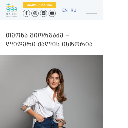
ᲞᲠᲔᲖᲔᲜᲢᲐᲪᲘᲐ
EN
RU
ᲗᲔᲝᲜᲐ ᲒᲘᲝᲠᲒᲐᲫᲔ –
ᲚᲘᲓᲔᲠᲘ ᲥᲐᲚᲘᲡ ᲘᲡᲢᲝᲠᲘᲐ