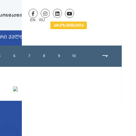
კონტაქტი
EN
RU
ᲞᲠᲔᲖᲔᲜᲢᲐᲪᲘᲐ
ᲣᲠᲘ ᲕᲔᲚᲜᲔᲡᲘ
5
6
7
8
9
10