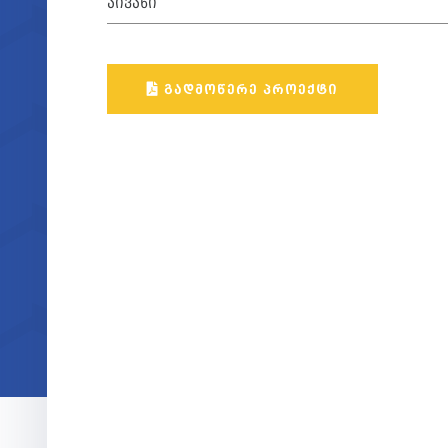
ᲐᲘᲕᲐᲜᲘ
ᲒᲐᲓᲛᲝᲬᲔᲠᲔ ᲞᲠᲝᲔᲥᲢᲘ