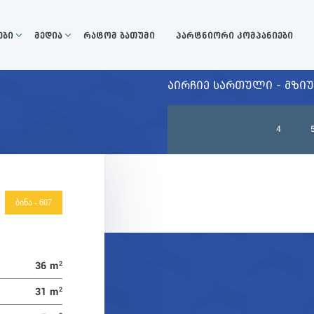
ები
მედია
რატომ ბათუმი
პარტნიორი კომპანიები
ᲐᲘᲠᲩᲘᲔ ᲡᲐᲠᲗᲣᲚᲘ - ᲛᲖᲘ
4
ბინა - 607
36 m
2
31 m
2