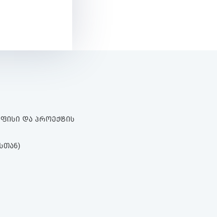
 ᲝᲤᲘᲡᲘ ᲓᲐ ᲞᲠᲝᲔᲥᲢᲘᲡ
ᲡᲗᲐᲜ)