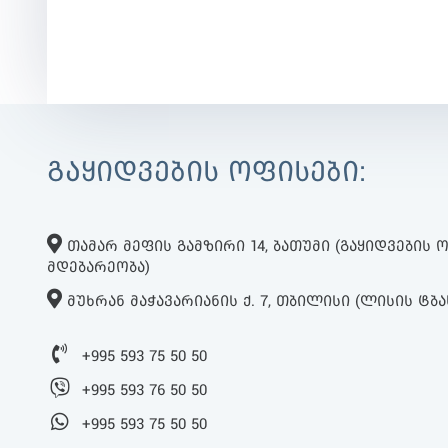
ᲒᲐᲧᲘᲓᲕᲔᲑᲘᲡ ᲝᲤᲘᲡᲔᲑᲘ:
ᲗᲐᲛᲐᲠ ᲛᲔᲤᲘᲡ ᲒᲐᲛᲖᲘᲠᲘ 14, ᲑᲐᲗᲣᲛᲘ (ᲒᲐᲧᲘᲓᲕᲔᲑᲘᲡ
ᲛᲓᲔᲑᲐᲠᲔᲝᲑᲐ)
ᲛᲣᲮᲠᲐᲜ ᲛᲐᲭᲐᲕᲐᲠᲘᲐᲜᲘᲡ Ქ. 7, ᲗᲑᲘᲚᲘᲡᲘ (ᲚᲘᲡᲘᲡ ᲢᲑᲐ
+995 593 75 50 50
+995 593 76 50 50
+995 593 75 50 50