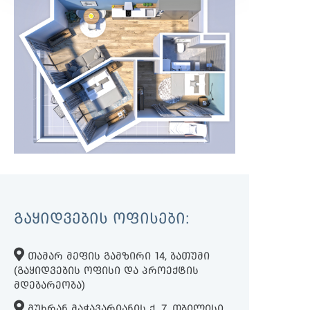
ᲒᲐᲧᲘᲓᲕᲔᲑᲘᲡ ᲝᲤᲘᲡᲔᲑᲘ:
ᲗᲐᲛᲐᲠ ᲛᲔᲤᲘᲡ ᲒᲐᲛᲖᲘᲠᲘ 14, ᲑᲐᲗᲣᲛᲘ
(ᲒᲐᲧᲘᲓᲕᲔᲑᲘᲡ ᲝᲤᲘᲡᲘ ᲓᲐ ᲞᲠᲝᲔᲥᲢᲘᲡ
ᲛᲓᲔᲑᲐᲠᲔᲝᲑᲐ)
ᲛᲣᲮᲠᲐᲜ ᲛᲐᲭᲐᲕᲐᲠᲘᲐᲜᲘᲡ Ქ. 7, ᲗᲑᲘᲚᲘᲡᲘ