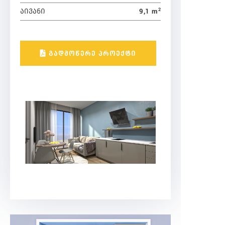
2
9,1 m
ᲐᲘᲕᲐᲜᲘ
ᲒᲐᲓᲛᲝᲬᲔᲠᲔ ᲞᲠᲝᲔᲥᲢᲘ