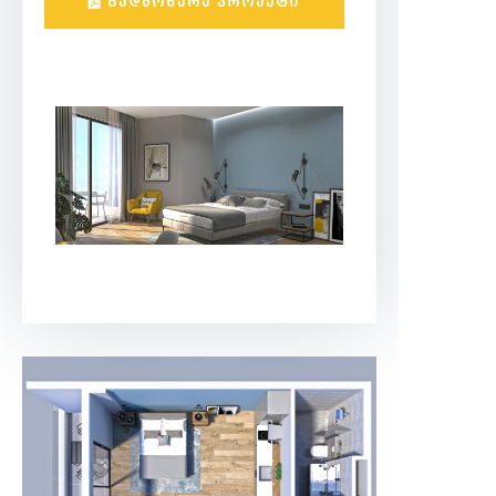
ᲒᲐᲓᲛᲝᲬᲔᲠᲔ ᲞᲠᲝᲔᲥᲢᲘ