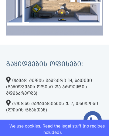
ᲒᲐᲧᲘᲓᲕᲔᲑᲘᲡ ᲝᲤᲘᲡᲔᲑᲘ:
ᲗᲐᲛᲐᲠ ᲛᲔᲤᲘᲡ ᲒᲐᲛᲖᲘᲠᲘ 14, ᲑᲐᲗᲣᲛᲘ
(ᲒᲐᲧᲘᲓᲕᲔᲑᲘᲡ ᲝᲤᲘᲡᲘ ᲓᲐ ᲞᲠᲝᲔᲥᲢᲘᲡ
ᲛᲓᲔᲑᲐᲠᲔᲝᲑᲐ)
ᲛᲣᲮᲠᲐᲜ ᲛᲐᲭᲐᲕᲐᲠᲘᲐᲜᲘᲡ Ქ. 7, ᲗᲑᲘᲚᲘᲡᲘ
(ᲚᲘᲡᲘᲡ ᲢᲑᲐᲡᲗᲐᲜ)
We use cookies. Read
the legal stuff
(no recipes
+995 593 75 50 50
included).