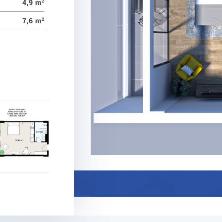
4,9 m
2
7,6 m
2