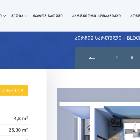
ი
მედია
რატომ ბათუმი
პარტნიორი კომპანიები
კონ
ᲐᲘᲠᲩᲘᲔ ᲡᲐᲠᲗᲣᲚᲘ - BLOCK
9
10
11
12
13
14
15
4
5
ბინა - 1414
4,8 m
2
25,30 m
2