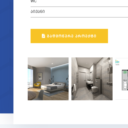
WC
ᲐᲘᲕᲐᲜᲘ
ᲒᲐᲓᲛᲝᲬᲔᲠᲔ ᲞᲠᲝᲔᲥᲢᲘ