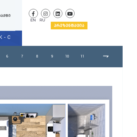
ტაქტი
EN
RU
ᲞᲠᲔᲖᲔᲜᲢᲐᲪᲘᲐ
 - C
6
7
8
9
10
11
12
13
14