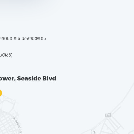
 ᲝᲤᲘᲡᲘ ᲓᲐ ᲞᲠᲝᲔᲥᲢᲘᲡ
ᲡᲗᲐᲜ)