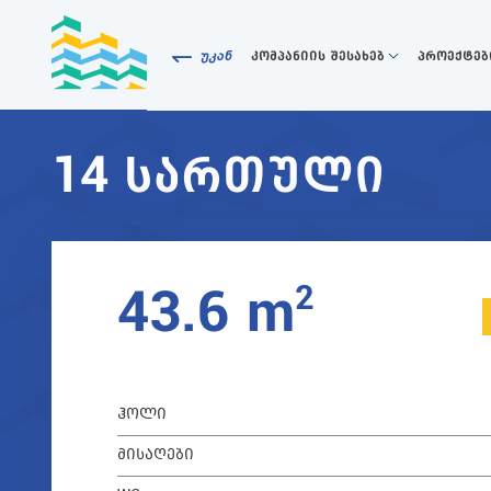
უკან
კომპანიის შესახებ
პროექტებ
14 ᲡᲐᲠᲗᲣᲚᲘ
8
2
43.6 m
ᲰᲝᲚᲘ
ᲛᲘᲡᲐᲦᲔᲑᲘ