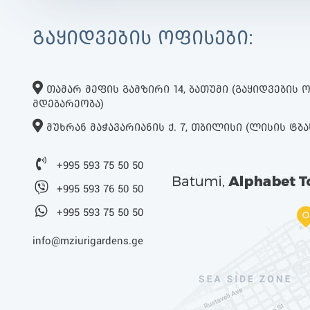
ᲒᲐᲧᲘᲓᲕᲔᲑᲘᲡ ᲝᲤᲘᲡᲔᲑᲘ:
ᲗᲐᲛᲐᲠ ᲛᲔᲤᲘᲡ ᲒᲐᲛᲖᲘᲠᲘ 14, ᲑᲐᲗᲣᲛᲘ (ᲒᲐᲧᲘᲓᲕᲔᲑᲘᲡ
ᲛᲓᲔᲑᲐᲠᲔᲝᲑᲐ)
ᲛᲣᲮᲠᲐᲜ ᲛᲐᲭᲐᲕᲐᲠᲘᲐᲜᲘᲡ Ქ. 7, ᲗᲑᲘᲚᲘᲡᲘ (ᲚᲘᲡᲘᲡ ᲢᲑᲐ
+995 593 75 50 50
+995 593 76 50 50
+995 593 75 50 50
info@mziurigardens.ge