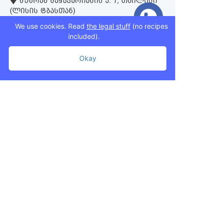
ᲛᲣᲮᲠᲐᲜ ᲛᲐᲭᲐᲕᲐᲠᲘᲐᲜᲘᲡ Ქ. 7, ᲗᲑᲘᲚᲘᲡᲘ
(ᲚᲘᲡᲘᲡ ᲢᲑᲐᲡᲗᲐᲜ)
We use cookies. Read
the legal stuff
(no recipes
included).
+995 593 75 50 50
+995 593 76 50 50
Okay
+995 593 75 50 50
info@mziurigardens.ge