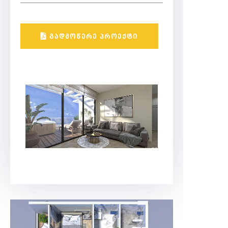
ᲒᲐᲓᲛᲝᲬᲔᲠᲔ ᲞᲠᲝᲔᲥᲢᲘ