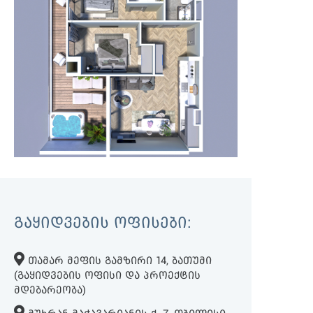
ᲒᲐᲧᲘᲓᲕᲔᲑᲘᲡ ᲝᲤᲘᲡᲔᲑᲘ:
ᲗᲐᲛᲐᲠ ᲛᲔᲤᲘᲡ ᲒᲐᲛᲖᲘᲠᲘ 14, ᲑᲐᲗᲣᲛᲘ
(ᲒᲐᲧᲘᲓᲕᲔᲑᲘᲡ ᲝᲤᲘᲡᲘ ᲓᲐ ᲞᲠᲝᲔᲥᲢᲘᲡ
ᲛᲓᲔᲑᲐᲠᲔᲝᲑᲐ)