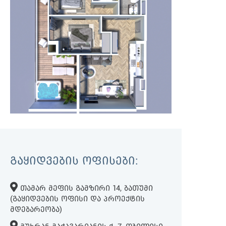
ᲒᲐᲧᲘᲓᲕᲔᲑᲘᲡ ᲝᲤᲘᲡᲔᲑᲘ:
ᲗᲐᲛᲐᲠ ᲛᲔᲤᲘᲡ ᲒᲐᲛᲖᲘᲠᲘ 14, ᲑᲐᲗᲣᲛᲘ
(ᲒᲐᲧᲘᲓᲕᲔᲑᲘᲡ ᲝᲤᲘᲡᲘ ᲓᲐ ᲞᲠᲝᲔᲥᲢᲘᲡ
ᲛᲓᲔᲑᲐᲠᲔᲝᲑᲐ)