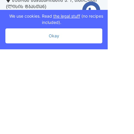
ᲛᲣᲮᲠᲐᲜ ᲛᲐᲭᲐᲕᲐᲠᲘᲐᲜᲘᲡ Ქ. 7, ᲗᲑᲘᲚᲘᲡᲘ
(ᲚᲘᲡᲘᲡ ᲢᲑᲐᲡᲗᲐᲜ)
We use cookies. Read
the legal stuff
(no recipes
included).
+995 593 75 50 50
+995 593 76 50 50
Okay
+995 593 75 50 50
info@mziurigardens.ge