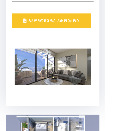
ᲒᲐᲓᲛᲝᲬᲔᲠᲔ ᲞᲠᲝᲔᲥᲢᲘ