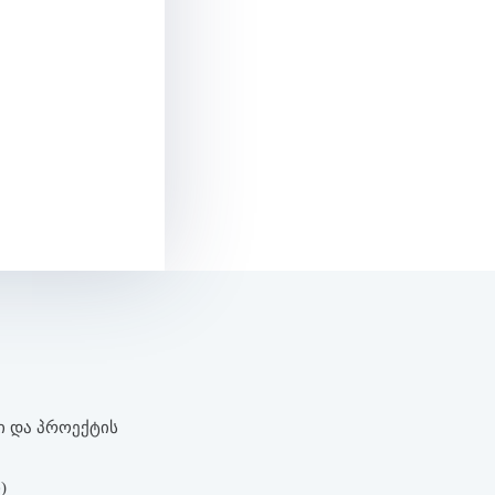
ᲡᲘ ᲓᲐ ᲞᲠᲝᲔᲥᲢᲘᲡ
)