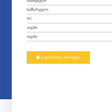
ᲡᲐᲫᲘᲜᲔᲑᲔᲚᲘ
ᲡᲐᲛᲖᲐᲠᲔᲣᲚᲝ
WC
ᲐᲘᲕᲐᲜᲘ
ᲐᲘᲕᲐᲜᲘ
ᲒᲐᲓᲛᲝᲬᲔᲠᲔ ᲞᲠᲝᲔᲥᲢᲘ