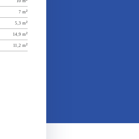
10 m
2
7 m
2
5,3 m
2
14,9 m
2
11,2 m