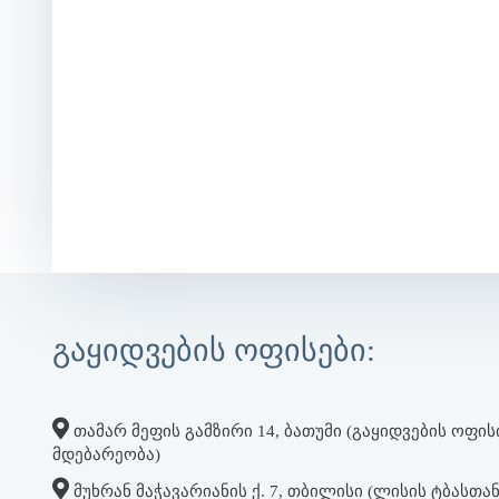
ᲒᲐᲧᲘᲓᲕᲔᲑᲘᲡ ᲝᲤᲘᲡᲔᲑᲘ:
ᲗᲐᲛᲐᲠ ᲛᲔᲤᲘᲡ ᲒᲐᲛᲖᲘᲠᲘ 14, ᲑᲐᲗᲣᲛᲘ (ᲒᲐᲧᲘᲓᲕᲔᲑᲘᲡ ᲝᲤᲘ
ᲛᲓᲔᲑᲐᲠᲔᲝᲑᲐ)
ᲛᲣᲮᲠᲐᲜ ᲛᲐᲭᲐᲕᲐᲠᲘᲐᲜᲘᲡ Ქ. 7, ᲗᲑᲘᲚᲘᲡᲘ (ᲚᲘᲡᲘᲡ ᲢᲑᲐᲡᲗᲐᲜ