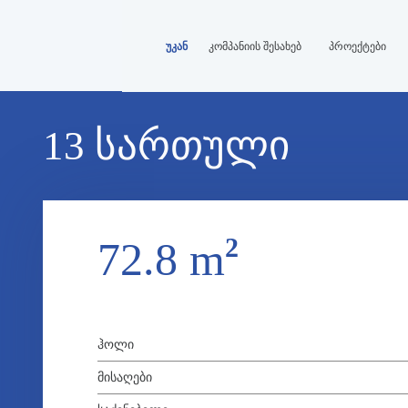
უკან
კომპანიის შესახებ
პროექტები
13 ᲡᲐᲠᲗᲣᲚᲘ
2
72.8 m
ᲰᲝᲚᲘ
ᲛᲘᲡᲐᲦᲔᲑᲘ