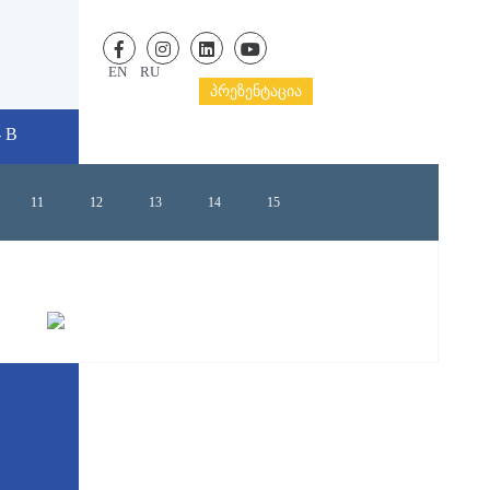
EN
RU
ᲞᲠᲔᲖᲔᲜᲢᲐᲪᲘᲐ
 B
11
12
13
14
15