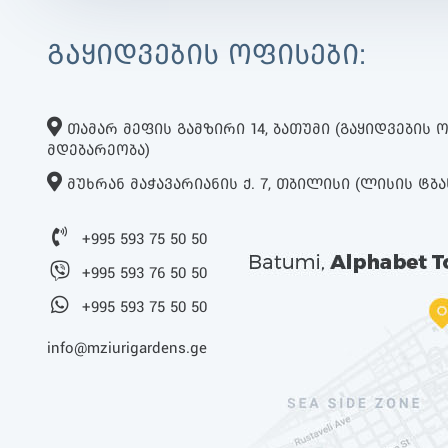
ᲒᲐᲧᲘᲓᲕᲔᲑᲘᲡ ᲝᲤᲘᲡᲔᲑᲘ:
ᲗᲐᲛᲐᲠ ᲛᲔᲤᲘᲡ ᲒᲐᲛᲖᲘᲠᲘ 14, ᲑᲐᲗᲣᲛᲘ (ᲒᲐᲧᲘᲓᲕᲔᲑᲘᲡ
ᲛᲓᲔᲑᲐᲠᲔᲝᲑᲐ)
ᲛᲣᲮᲠᲐᲜ ᲛᲐᲭᲐᲕᲐᲠᲘᲐᲜᲘᲡ Ქ. 7, ᲗᲑᲘᲚᲘᲡᲘ (ᲚᲘᲡᲘᲡ ᲢᲑᲐ
+995 593 75 50 50
+995 593 76 50 50
+995 593 75 50 50
info@mziurigardens.ge