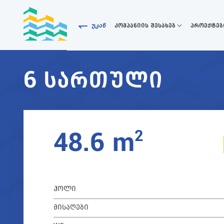
უკან
კომპანიის შესახებ
პროექტებ
6 ᲡᲐᲠᲗᲣᲚᲘ
8
2
48.6 m
ᲰᲝᲚᲘ
ᲛᲘᲡᲐᲦᲔᲑᲘ