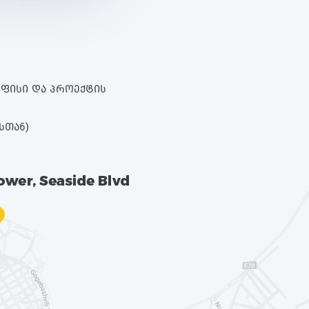
 ᲝᲤᲘᲡᲘ ᲓᲐ ᲞᲠᲝᲔᲥᲢᲘᲡ
ᲡᲗᲐᲜ)