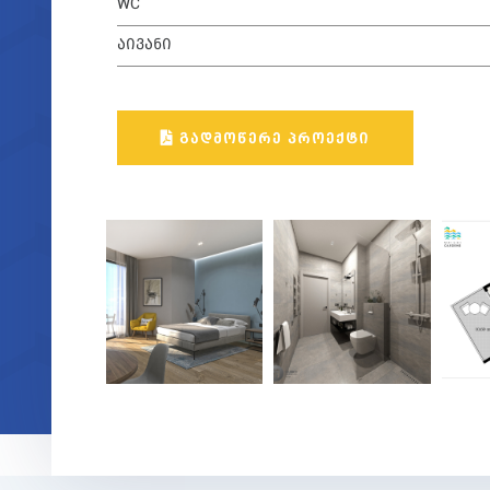
WC
ᲐᲘᲕᲐᲜᲘ
ᲒᲐᲓᲛᲝᲬᲔᲠᲔ ᲞᲠᲝᲔᲥᲢᲘ