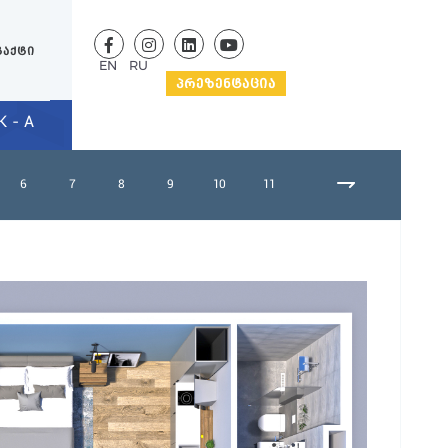
ტაქტი
EN
RU
ᲞᲠᲔᲖᲔᲜᲢᲐᲪᲘᲐ
 - A
6
7
8
9
10
11
12
13
14