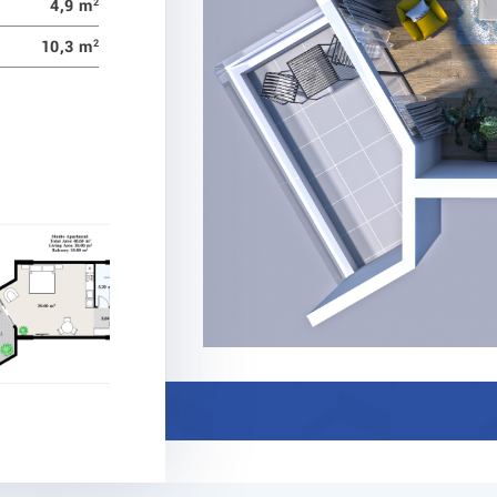
4,9 m
2
10,3 m
2