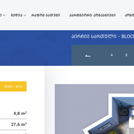
ი
მედია
რატომ ბათუმი
პარტნიორი კომპანიები
კონ
ᲐᲘᲠᲩᲘᲔ ᲡᲐᲠᲗᲣᲚᲘ - BLOCK
9
10
11
12
13
14
15
4
5
ბინა - 614
4,8 m
2
27,6 m
2