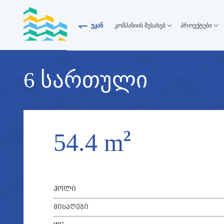
უკან
კომპანიის შესახებ
პროექტები
6 ᲡᲐᲠᲗᲣᲚᲘ
8
2
54.4 m
ᲰᲝᲚᲘ
ᲛᲘᲡᲐᲦᲔᲑᲘ