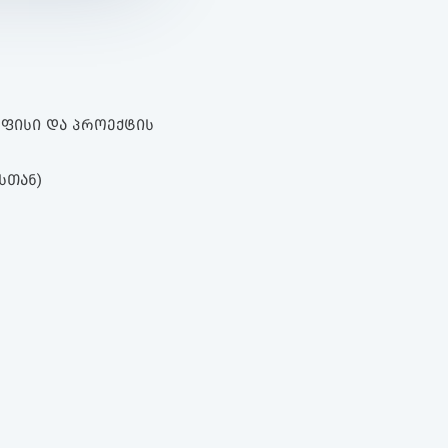
 ᲝᲤᲘᲡᲘ ᲓᲐ ᲞᲠᲝᲔᲥᲢᲘᲡ
ᲡᲗᲐᲜ)