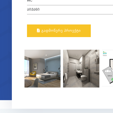
WC
ᲐᲘᲕᲐᲜᲘ
ᲒᲐᲓᲛᲝᲬᲔᲠᲔ ᲞᲠᲝᲔᲥᲢᲘ