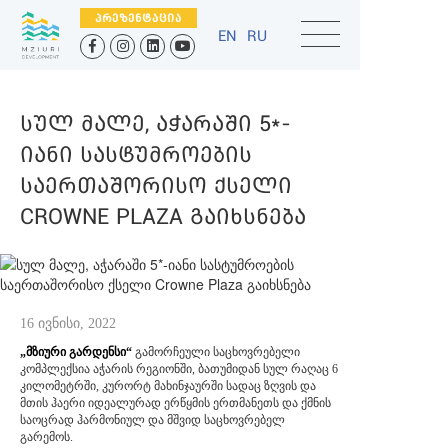
ᲞᲠᲔᲖᲔᲜᲢᲐᲪᲘᲐ
EN
RU
ᲡᲣᲚ ᲛᲐᲚᲔ, ᲐᲭᲐᲠᲐᲨᲘ 5*-
ᲘᲐᲜᲘ ᲡᲐᲡᲢᲣᲛᲠᲝᲔᲑᲘᲡ
ᲡᲐᲔᲠᲗᲐᲨᲝᲠᲘᲡᲝ ᲥᲡᲔᲚᲘ
CROWNE PLAZA ᲒᲐᲘᲮᲡᲜᲔᲑᲐ
16 ივნისი, 2022
„მზიური გარდენსი“
გამორჩეული საცხოვრებელი
კომპლექსია აჭარის რეგიონში, ბათუმიდან სულ რაღაც 6
კილომეტრში, კურორტ მახინჯაურში სადაც ზღვის და
მთის ჰაერი იდეალურად ერწყმის ერთმანეთს და ქმნის
საოცრად ჰარმონიულ და მშვიდ საცხოვრებელ
გარემოს.