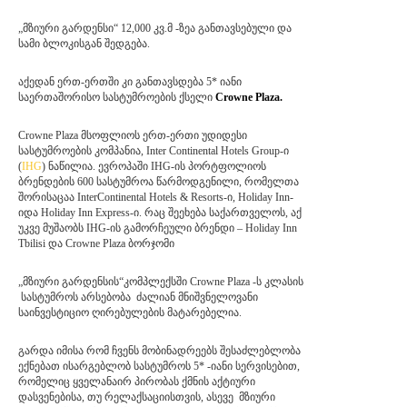
„მზიური გარდენსი“ 12,000 კვ.მ -ზეა განთავსებული და
სამი ბლოკისგან შედგება.
აქედან ერთ-ერთში კი განთავსდება 5* იანი
საერთაშორისო სასტუმროების ქსელი
Crowne Plaza.
Crowne Plaza მსოფლიოს ერთ-ერთი უდიდესი
სასტუმროების კომპანია, Inter Continental Hotels Group-ი
(
IHG
) ნაწილია. ევროპაში IHG-ის პორტფოლიოს
ბრენდების 600 სასტუმროა წარმოდგენილი, რომელთა
შორისაცაა InterContinental Hotels & Resorts-ი, Holiday Inn-
იდა Holiday Inn Express-ი. რაც შეეხება საქართველოს, აქ
უკვე მუშაობს IHG-ის გამორჩეული ბრენდი – Holiday Inn
Tbilisi და Crowne Plaza ბორჯომი
„მზიური გარდენსის“კომპლექსში Crowne Plaza -ს კლასის
სასტუმროს არსებობა ძალიან მნიშვნელოვანი
საინვესტიციო ღირებულების მატარებელია.
გარდა იმისა რომ ჩვენს მობინადრეებს შესაძლებლობა
ექნებათ ისარგებლობ სასტუმროს 5* -იანი სერვისებით,
რომელიც ყველანაირ პირობას ქმნის აქტიური
დასვენებისა, თუ რელაქსაციისთვის, ასევე მზიური