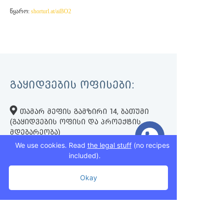
წყარო:
shorturl.at/aiBO2
ᲒᲐᲧᲘᲓᲕᲔᲑᲘᲡ ᲝᲤᲘᲡᲔᲑᲘ:
ᲗᲐᲛᲐᲠ ᲛᲔᲤᲘᲡ ᲒᲐᲛᲖᲘᲠᲘ 14, ᲑᲐᲗᲣᲛᲘ
(ᲒᲐᲧᲘᲓᲕᲔᲑᲘᲡ ᲝᲤᲘᲡᲘ ᲓᲐ ᲞᲠᲝᲔᲥᲢᲘᲡ
ᲛᲓᲔᲑᲐᲠᲔᲝᲑᲐ)
We use cookies. Read
the legal stuff
(no recipes
ᲛᲣᲮᲠᲐᲜ ᲛᲐᲭᲐᲕᲐᲠᲘᲐᲜᲘᲡ Ქ. 7, ᲗᲑᲘᲚᲘᲡᲘ
included).
(ᲚᲘᲡᲘᲡ ᲢᲑᲐᲡᲗᲐᲜ)
Okay
+995 593 75 50 50
+995 593 76 50 50