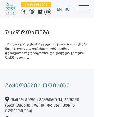
ᲞᲠᲔᲖᲔᲜᲢᲐᲪᲘᲐ
EN
RU
ᲣᲡᲐᲤᲠᲗᲮᲝᲔᲑᲐ
,,მზიური გარდენსში" ყველა საჭირო ზომა იქნება
მიღებული საცხოვრებელ კომპლექსის
ტერიტორიაზე უსაფრთხო და დაცული გარემოს
შექმნისათვის.
ᲒᲐᲧᲘᲓᲕᲔᲑᲘᲡ ᲝᲤᲘᲡᲔᲑᲘ:
ᲗᲐᲛᲐᲠ ᲛᲔᲤᲘᲡ ᲒᲐᲛᲖᲘᲠᲘ 14, ᲑᲐᲗᲣᲛᲘ
(ᲒᲐᲧᲘᲓᲕᲔᲑᲘᲡ ᲝᲤᲘᲡᲘ ᲓᲐ ᲞᲠᲝᲔᲥᲢᲘᲡ
ᲛᲓᲔᲑᲐᲠᲔᲝᲑᲐ)