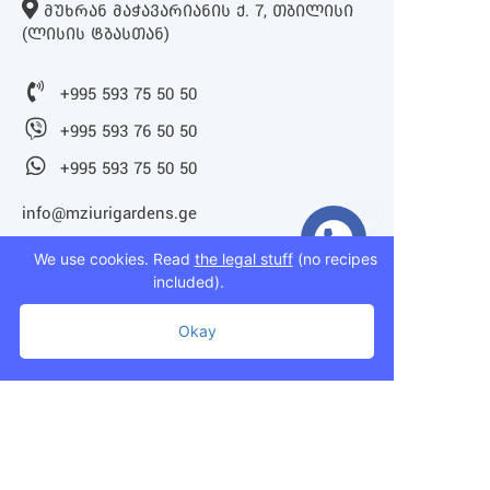
ᲛᲣᲮᲠᲐᲜ ᲛᲐᲭᲐᲕᲐᲠᲘᲐᲜᲘᲡ Ქ. 7, ᲗᲑᲘᲚᲘᲡᲘ
(ᲚᲘᲡᲘᲡ ᲢᲑᲐᲡᲗᲐᲜ)
+995 593 75 50 50
+995 593 76 50 50
+995 593 75 50 50
info@mziurigardens.ge
We use cookies. Read
the legal stuff
(no recipes
included).
Okay