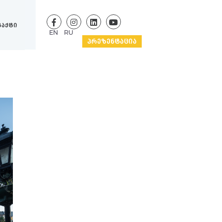
ტაქტი
EN
RU
ᲞᲠᲔᲖᲔᲜᲢᲐᲪᲘᲐ