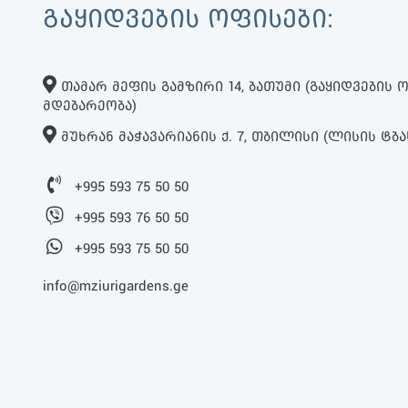
ᲒᲐᲧᲘᲓᲕᲔᲑᲘᲡ ᲝᲤᲘᲡᲔᲑᲘ:
ᲗᲐᲛᲐᲠ ᲛᲔᲤᲘᲡ ᲒᲐᲛᲖᲘᲠᲘ 14, ᲑᲐᲗᲣᲛᲘ (ᲒᲐᲧᲘᲓᲕᲔᲑᲘᲡ
ᲛᲓᲔᲑᲐᲠᲔᲝᲑᲐ)
ᲛᲣᲮᲠᲐᲜ ᲛᲐᲭᲐᲕᲐᲠᲘᲐᲜᲘᲡ Ქ. 7, ᲗᲑᲘᲚᲘᲡᲘ (ᲚᲘᲡᲘᲡ ᲢᲑᲐ
+995 593 75 50 50
+995 593 76 50 50
+995 593 75 50 50
info@mziurigardens.ge