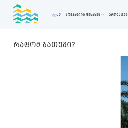
უკან
კომპანიის შესახებ
პროექტებ
ᲠᲐᲢᲝᲛ ᲑᲐᲗᲣᲛᲘ?