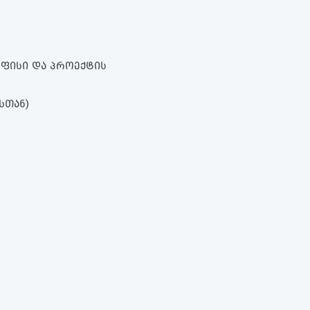
 ᲝᲤᲘᲡᲘ ᲓᲐ ᲞᲠᲝᲔᲥᲢᲘᲡ
ᲡᲗᲐᲜ)