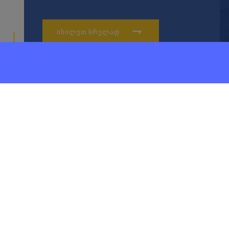
ᲘᲮᲘᲚᲔᲗ ᲡᲠᲣᲚᲐᲓ
ᲛᲖᲘᲣᲠᲘ ᲓᲔᲕᲔᲚᲝᲞᲛ