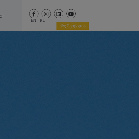
ტი
EN
RU
ᲞᲠᲔᲖᲔᲜᲢᲐᲪᲘᲐ