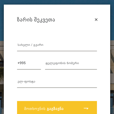
ᲖᲐᲠᲘᲡ
ᲨᲔᲙᲕᲔᲗᲐ
ᲛᲝᲗᲮᲝᲕᲜᲘᲡ
ᲒᲐᲒᲖᲐᲕᲜᲐ