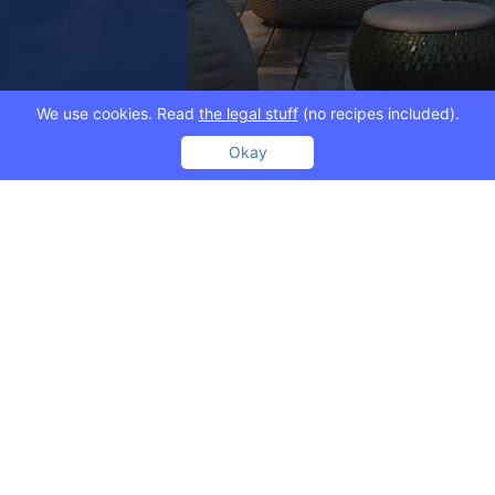
We use cookies. Read
the legal stuff
(no recipes included).
Okay
"მზიური დეველოპმენტი“ 20
საცხოვრებელ და საინვესტ
ᲔᲜᲢᲘ
ისეთი პროექტები რომლები
განვითარებისთვისაა მნიშვ
და ტურისტული პოტენციალი
მზიური დეველოპმენტი ქარ
სტანდარტს და ქმნის ცხოვრ
ასეთი მასშტაბური პროექტ
მომხმარებლის ნდობას.
სამშენებლო სექტორში წლებ