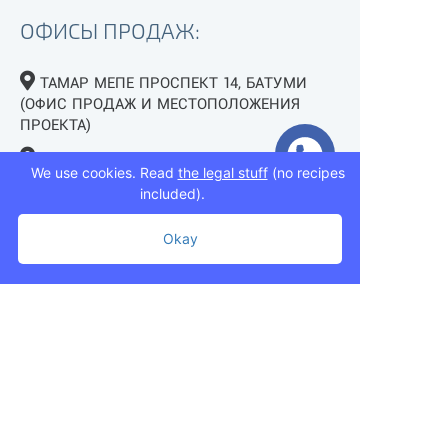
ОФИСЫ ПРОДАЖ:
ТАМАР МЕПЕ ПРОСПЕКТ 14, БАТУМИ
(ОФИС ПРОДАЖ И МЕСТОПОЛОЖЕНИЯ
ПРОЕКТА)
ТБИЛИСИ, УЛ. МУХРАН МАЧАВАРИАНИ
We use cookies. Read
the legal stuff
(no recipes
7 (ВОЗЛЕ ОЗЕРА ЛИСИ)
included).
+995 593 75 50 50
Okay
+995 593 76 50 50
+995 593 75 50 50
info@mziurigardens.ge